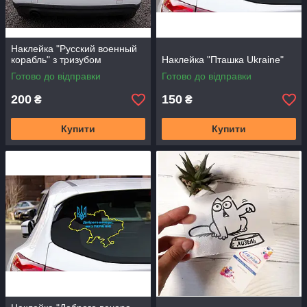
Наклейка "Русский военный
корабль" з тризубом
Наклейка "Пташка Ukraine"
Готово до відправки
Готово до відправки
200
150
₴
₴
Купити
Купити