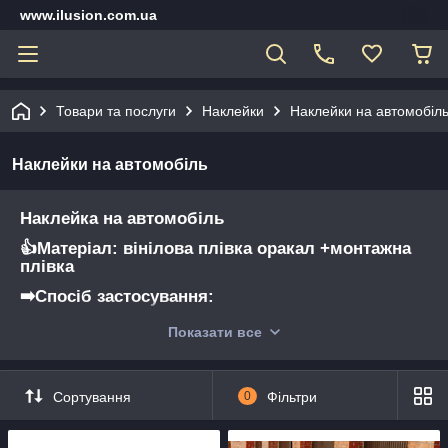
www.ilusion.com.ua
Товари та послуги
Наклейки
Наклейки на автомобіл
Наклейки на автомобіль
Наклейка на автомобіль
👍Матеріал: вінілова плівка оракал +монтажна
плівка
➡️Спосіб застосування:
Відокремлюємо паперову підкладку та
приклеюємо наклейку до скла або кузова,
Показати все
попередньо очистивши його. Пригладжуємо
пластиковою карткою. Ніякі спеціальні
інструменти чи навички не потрібні. Все досить
Сортування
0
Фільтри
просто. Також не виникне труднощів та
дефектів на склі після демонтажу наклейки