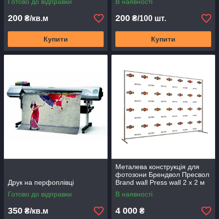
Готово до відправки
В наявності
200
200
₴/кв.м
₴/100 шт.
Купити
Купити
Металева конструкція для
фотозони Брендвол Пресвол
Друк на перфоплівці
Brand wall Press wall 2 х 2 м
Готово до відправки
В наявності
350
4 000
₴/кв.м
₴