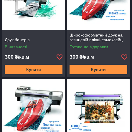
Широкоформатний друк на
Друк банерів
глянцевій плівці-самоклейці
В наявності
Готово до відправки
300
300
₴/кв.м
₴/кв.м
Купити
Купити