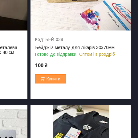
БЕЙ-038
металева
Бейдж із металу для лікарів 30х70мм
х 40 см
Готово до відправки
Оптом і в роздріб
100 ₴
Купити