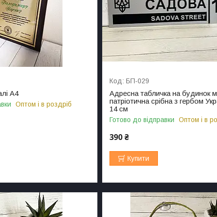
БП-029
алі А4
Адресна табличка на будинок 
патріотична срібна з гербом Укр
авки
Оптом і в роздріб
14 см
Готово до відправки
Оптом і в р
390 ₴
Купити