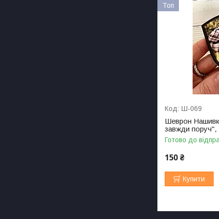
Топ
Ш-069
Шеврон Нашивк
завжди поруч", 
Готово до відпр
150 ₴
Купити