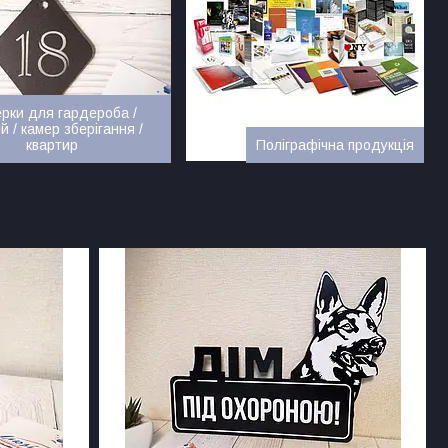
рки для гардероба /
й / камер зберігання /
квартир
Поліграфічна продукція