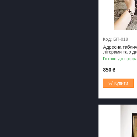
БП-018
Адресна табл
літерами та з д
Готово до відпр
850 ₴
Купити