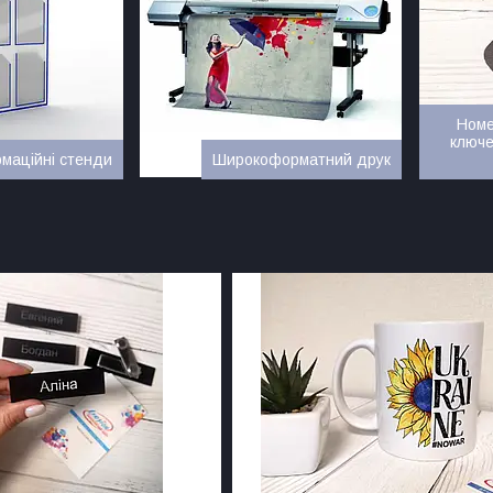
Номе
ключе
маційні стенди
Широкоформатний друк