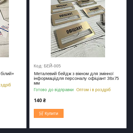
БЕЙ-005
 білий+
Металевий бейдж з вікном для змінної
інформаціідля персоналу офіціант 38х75
мм
оздріб
Готово до відправки
Оптом і в роздріб
140 ₴
Купити