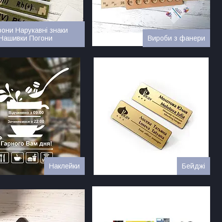
они Нарукавні знаки
Нашивки Погони
Вироби з фанери
Наклейки
Бейджі