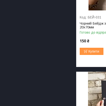
БЕЙ-031
Чорний Бейдж з
20х70мм
Готово до відпр
150 ₴
Купити