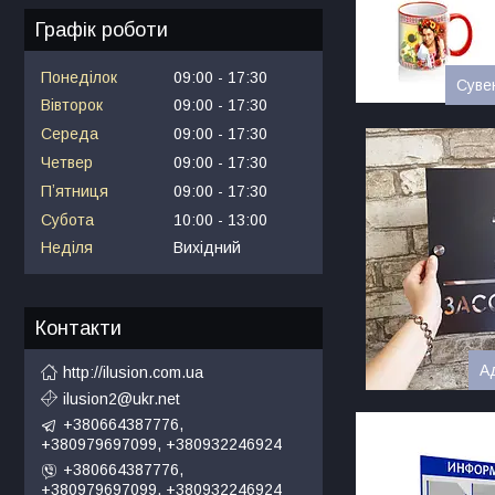
Графік роботи
Понеділок
09:00
17:30
Суве
Вівторок
09:00
17:30
Середа
09:00
17:30
Четвер
09:00
17:30
Пʼятниця
09:00
17:30
Субота
10:00
13:00
Неділя
Вихідний
Контакти
А
http://ilusion.com.ua
ilusion2@ukr.net
+380664387776,
+380979697099, +380932246924
+380664387776,
+380979697099, +380932246924