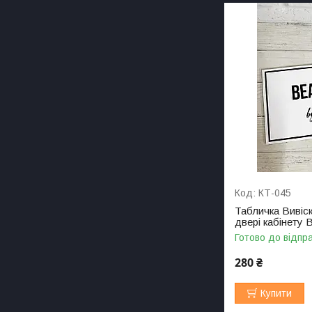
КТ-045
Табличка Вивіс
двері кабінету 
Готово до відпр
280 ₴
Купити