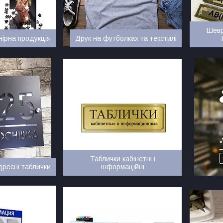
Шевр
нірна продукція
Друк на футболках та текстилі
Таблички кабінетні і
дресні таблички
інформаційні