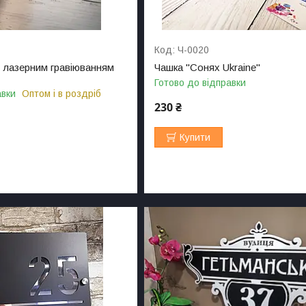
Ч-0020
 лазерним гравіюванням
Чашка "Сонях Ukraine"
Готово до відправки
авки
Оптом і в роздріб
230 ₴
Купити