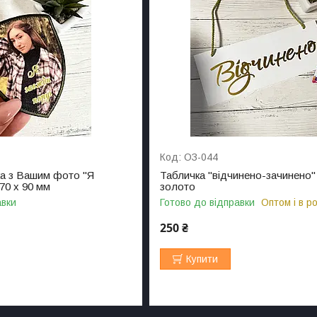
ОЗ-044
а з Вашим фото "Я
Табличка "відчинено-зачинено"
70 х 90 мм
золото
авки
Готово до відправки
Оптом і в р
250 ₴
Купити