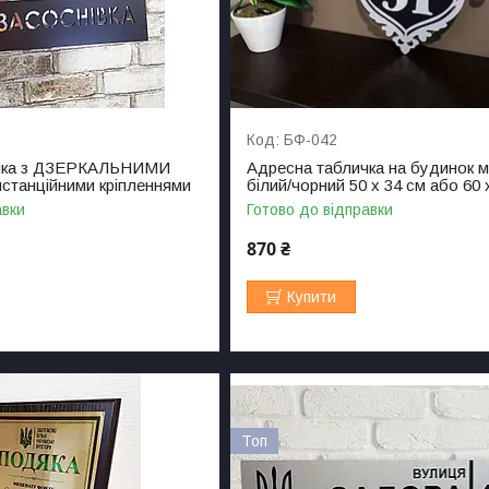
БФ-042
ичка з ДЗЕРКАЛЬНИМИ
Адресна табличка на будинок 
истанційними кріпленнями
білий/чорний 50 х 34 см або 60 
авки
Готово до відправки
870 ₴
Купити
Топ