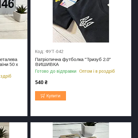
ФУТ-042
металева
Патріотична футболка "Тризуб 2.0"
аїни 50 х
ВИШИВКА
Готово до відправки
Оптом і в роздріб
оздріб
540 ₴
Купити