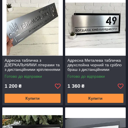
Адресна табличка з
Адресна Металева табличка
ДЗЕРКАЛЬНИМИ літерами та
двухслойна чорний та срібло
з дистанційними кріпленнями
браш з дистанційними
50 х 14 см
кріпленнями 50 х 21 см
Готово до відправки
Готово до відправки
1 200
1 360
₴
₴
Купити
Купити