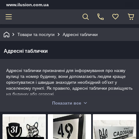
www.ilusion.com.ua
Товари та послуги
Адресні таблички
Адресні таблички
Адресні таблички призначені для інформування про назву
вулиці та номер будинку, вони допомагають людям краще
орієнтуватися і швидше знаходити необхідний об'єкт у
населеному пункті. Як правило, адресні таблички розміщують
на будинку або огорожі.
Номери будинків, вивіски та адресні таблички, виготовлені з
Показати все
композиту, по праву вважаються одними з найдовговічніших і
стильних. Композитні таблички завжди мають стильний та
солідний вигляд, будучи оригінальним рішенням для того, хто
бажає яскраво заявити про себе.