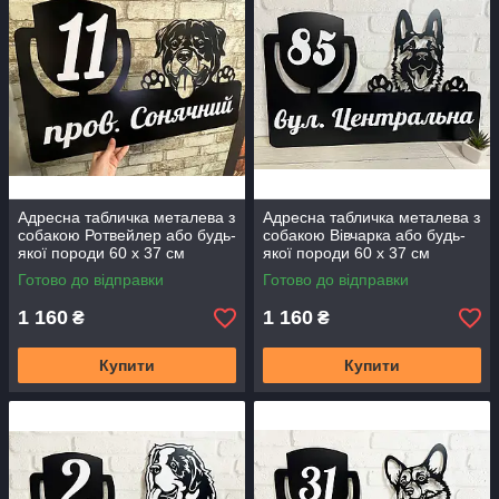
Адресна табличка металева з
Адресна табличка металева з
собакою Ротвейлер або будь-
собакою Вівчарка або будь-
якої породи 60 х 37 см
якої породи 60 х 37 см
Готово до відправки
Готово до відправки
1 160
1 160
₴
₴
Купити
Купити