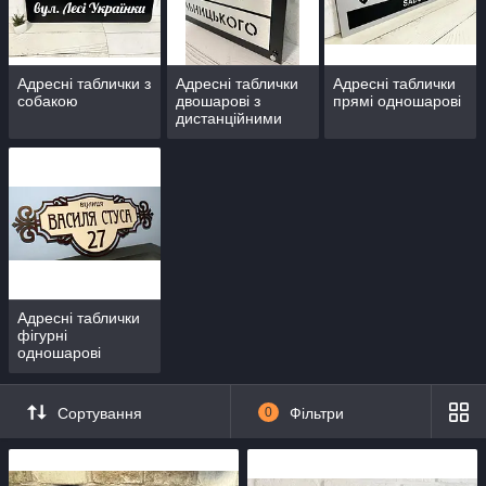
Адресні таблички з
Адресні таблички
Адресні таблички
собакою
двошарові з
прямі одношарові
дистанційними
кріпленнями
Адресні таблички
фігурні
одношарові
Сортування
0
Фільтри