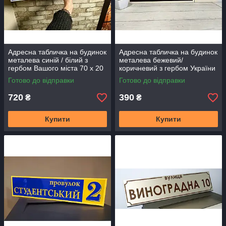
Адресна табличка на будинок
Адресна табличка на будинок
металева синій / білий з
металева бежевий/
гербом Вашого міста 70 х 20
коричневий з гербом України
см
50 х 14 см
Готово до відправки
Готово до відправки
720
390
₴
₴
Купити
Купити