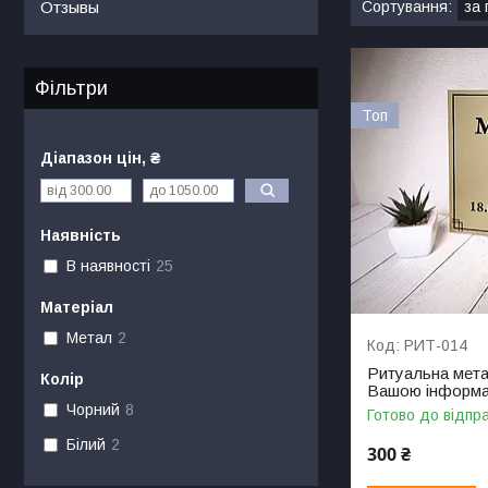
Отзывы
Фільтри
Топ
Діапазон цін, ₴
Наявність
В наявності
25
Матеріал
Метал
2
РИТ-014
Ритуальна мета
Колір
Вашою інформа
Чорний
8
Готово до відпр
Білий
2
300 ₴