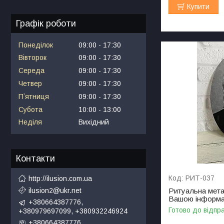
Купити
Графік роботи
Понеділок
09:00
17:30
Вівторок
09:00
17:30
Середа
09:00
17:30
Четвер
09:00
17:30
Пʼятниця
09:00
17:30
Субота
10:00
13:00
Неділя
Вихідний
Контакти
РИТ-037
http://ilusion.com.ua
Ритуальна мета
ilusion2@ukr.net
Вашою інформац
+380664387776,
Готово до відпр
+380979697099, +380932246924
+380664387776,