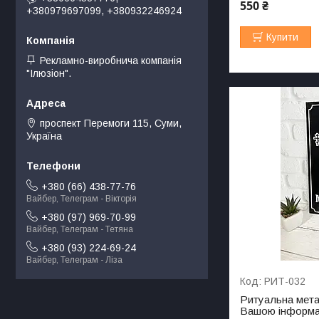
550 ₴
+380979697099, +380932246924
Купити
Рекламно-виробнича компанія
"Ілюзіон".
проспект Перемоги 115, Суми,
Україна
+380 (66) 438-77-76
Вайбер, Телеграм - Вікторія
+380 (97) 969-70-99
Вайбер, Телеграм - Тетяна
+380 (93) 224-69-24
Вайбер, Телеграм - Ліза
РИТ-032
Ритуальна мета
Вашою інформа