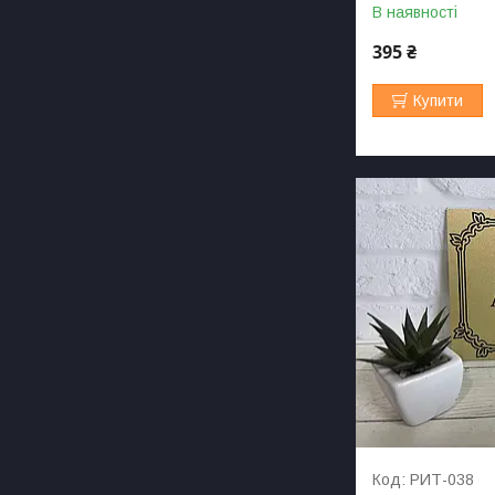
В наявності
395 ₴
Купити
РИТ-038