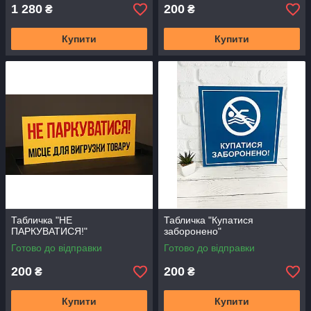
1 280
200
₴
₴
Купити
Купити
Табличка "НЕ
Табличка "Купатися
ПАРКУВАТИСЯ!"
заборонено"
Готово до відправки
Готово до відправки
200
200
₴
₴
Купити
Купити