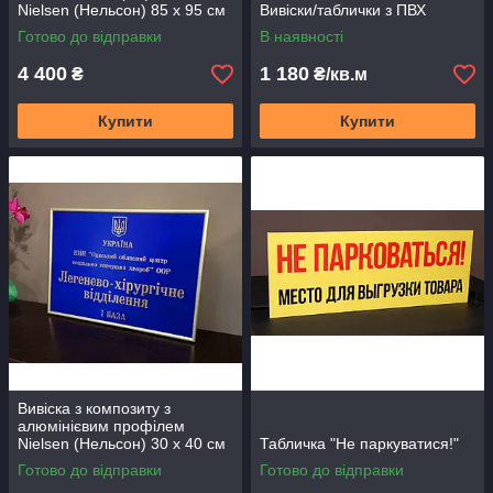
Nielsen (Нельсон) 85 х 95 см
Вивіски/таблички з ПВХ
Ваш текст
Готово до відправки
В наявності
4 400
1 180
₴
₴/кв.м
Купити
Купити
Вивіска з композиту з
алюмінієвим профілем
Nielsen (Нельсон) 30 х 40 см
Табличка "Не паркуватися!"
Готово до відправки
Готово до відправки