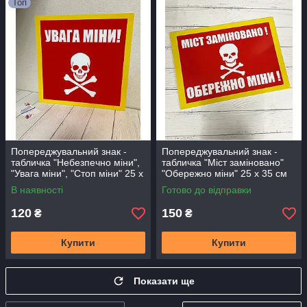
Топ
Попереджувальний знак -
Попереджувальний знак -
табличка "Небезпечно міни",
табличка "Міст заміновано"
"Увага міни", "Стоп міни" 25 х
"Обережно міни" 25 х 35 см
25 см
В наявності
Готово до відправки
120
150
₴
₴
Купити
Купити
Показати ще