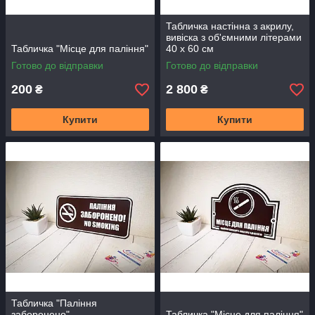
Табличка настінна з акрилу,
вивіска з об'ємними літерами
Табличка "Місце для паління"
40 х 60 см
Готово до відправки
Готово до відправки
200
2 800
₴
₴
Купити
Купити
Табличка "Паління
заборонено"
Табличка "Місце для паління"