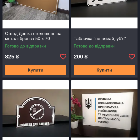
Стенд Дошка оголошень на
металі бронза 50 х 70
Табличка "не влізай, уб'є"
Готово до відправки
Готово до відправки
825
200
₴
₴
Купити
Купити