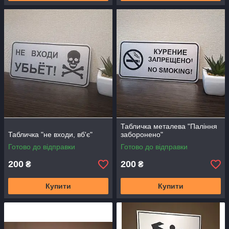
Табличка металева "Паління
Табличка "не входи, вб'є"
заборонено"
Готово до відправки
Готово до відправки
200
200
₴
₴
Купити
Купити