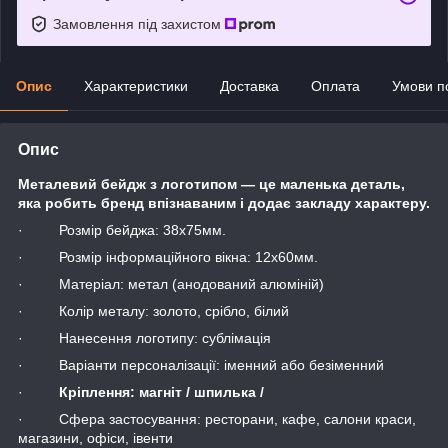
Замовлення під захистом
Опис
Характеристики
Доставка
Оплата
Умови п
Опис
Металевий бейдж з логотипом — це маленька деталь,
яка робить бренд впізнаваним і додає закладу характеру.
· Розмір бейджа: 38х75мм.
· Розмір інформаційного вікна: 12х60мм.
· Матеріал: метал (анодований алюміній)
· Колір металу: золото, срібло, білий
· Нанесення логотипу: сублімація
· Варіанти персоналізації: іменний або безіменний
·
Кріплення: магніт / шпилька /
· Сфера застосування: ресторани, кафе, салони краси,
магазини, офіси, івенти