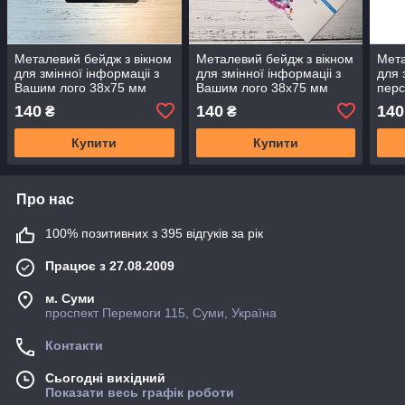
Металевий бейдж з вікном
Металевий бейдж з вікном
Мета
для змінної інформаціі з
для змінної інформаціі з
для 
Вашим лого 38х75 мм
Вашим лого 38х75 мм
перс
мм
140
140
140
₴
₴
Купити
Купити
Про нас
100% позитивних з 395 відгуків за рік
Працює з 27.08.2009
м. Суми
проспект Перемоги 115, Суми, Україна
Контакти
Сьогодні вихідний
Показати весь графік роботи