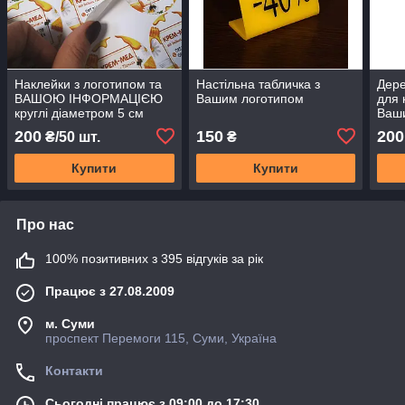
Наклейки з логотипом та
Настільна табличка з
Дере
ВАШОЮ ІНФОРМАЦІЄЮ
Вашим логотипом
для 
круглі діаметром 5 см
Ваши
200
150
200
₴/50 шт.
₴
Купити
Купити
Про нас
100% позитивних з 395 відгуків за рік
Працює з 27.08.2009
м. Суми
проспект Перемоги 115, Суми, Україна
Контакти
Сьогодні працює з 09:00 до 17:30