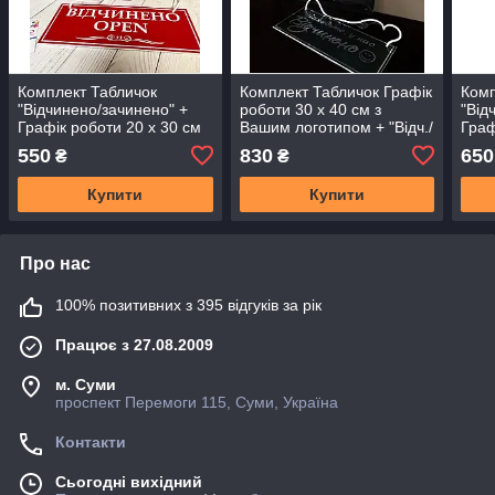
Комплект Табличок
Комплект Табличок Графік
Комп
"Відчинено/зачинено" +
роботи 30 х 40 см з
"Від
Графік роботи 20 х 30 см
Вашим логотипом + "Відч./
Граф
зач."(графіт +
лого
550
830
650
₴
₴
металізоване срібло)
Купити
Купити
Про нас
100% позитивних з 395 відгуків за рік
Працює з 27.08.2009
м. Суми
проспект Перемоги 115, Суми, Україна
Контакти
Сьогодні вихідний