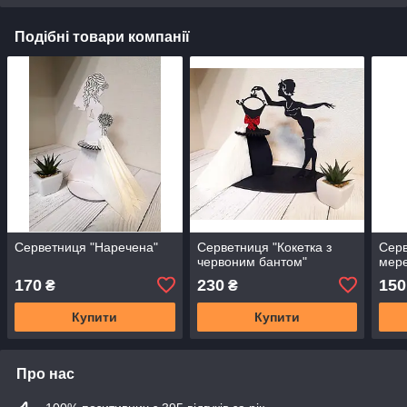
Подібні товари компанії
Серветниця "Наречена"
Серветниця "Кокетка з
Серв
червоним бантом"
мер
170
230
150
₴
₴
Купити
Купити
Про нас