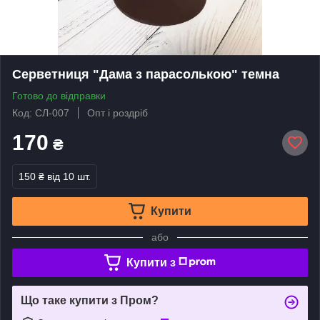
Серветниця "Дама з парасолькою" темна
Готово до відправки
Код: СЛ-007
Опт і роздріб
170
₴
150 ₴
від 10 шт.
Купити
або
Купити з
Що таке купити з Пром?