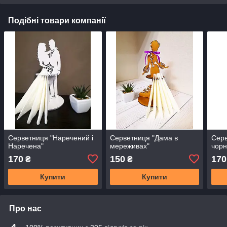
Подібні товари компанії
Серветниця "Наречений і
Серветниця "Дама в
Серв
Наречена"
мереживах"
чор
170
150
170
₴
₴
Купити
Купити
Про нас