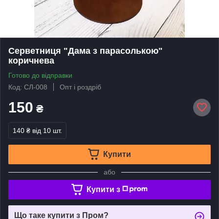
Серветниця "Дама з парасолькою"
коричнева
Готово до відправки
Код: СЛ-008
Опт і роздріб
150
₴
140 ₴
від 10 шт.
Купити
або
Купити з
Що таке купити з Пром?