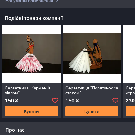
Всі умови повернення
Подібні товари компанії
Серветниця "Кармен із
Серветниця "Порятунок за
Серв
віялом"
столом"
черв
150
150
230
₴
₴
Купити
Купити
Про нас