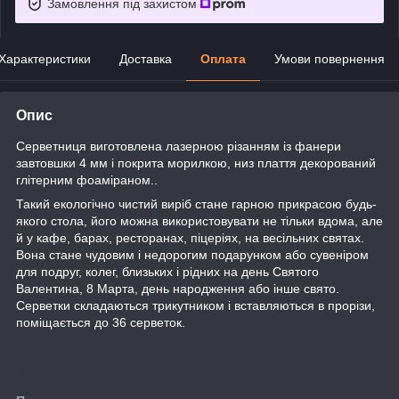
Замовлення під захистом
Характеристики
Доставка
Оплата
Умови повернення
Опис
Серветниця виготовлена лазерною різанням із фанери
завтовшки
4 мм
і покрита морилкою, низ плаття декорований
глітерним фоаміраном.
.
Такий екологічно чистий виріб стане гарною прикрасою будь-
якого стола, його
можна використовувати не тільки вдома, але
й у кафе, барах, ресторанах, піцеріях, на весільних святах.
Вона стане чудовим і недорогим подарунком або сувеніром
для подруг, колег, близьких і рідних на день Святого
Валентина, 8 Марта, день народження або інше свято.
Серветки складаються трикутником і вставляються в прорізи,
поміщається до 36 серветок.