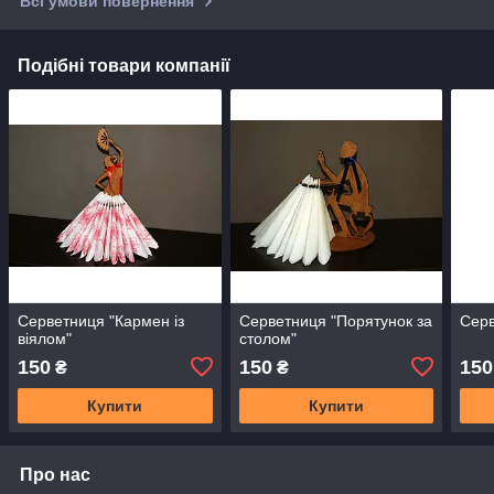
Всі умови повернення
Подібні товари компанії
Серветниця "Кармен із
Серветниця "Порятунок за
Серв
віялом"
столом"
150
150
150
₴
₴
Купити
Купити
Про нас