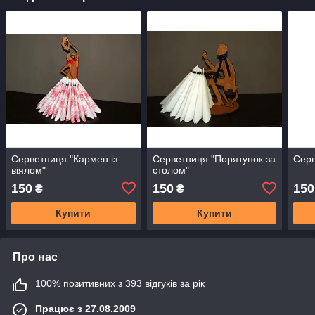
Серветниця "Кармен із
Серветниця "Порятунок за
Серв
віялом"
столом"
150
150
150
₴
₴
Купити
Купити
Про нас
100% позитивних з 393 відгуків за рік
Працює з 27.08.2009