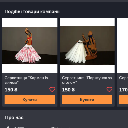
Подібні товари компанії
Серветниця "Кармен із
Серветниця "Порятунок за
Серв
віялом"
столом"
150
150
170
₴
₴
Купити
Купити
Про нас