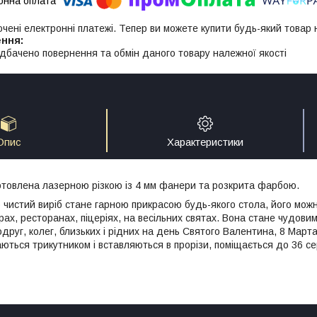
ючені електронні платежі. Тепер ви можете купити будь-який товар
дбачено повернення та обмін даного товару належної якості
Опис
Характеристики
товлена лазерною різкою із 4 мм фанери та розкрита фарбою.
о чистий виріб стане гарною прикрасою будь-якого стола, його
можн
рах, ресторанах, піцеріях, на весільних святах. Вона стане чудов
одруг, колег, близьких і рідних на день Святого Валентина, 8 Март
ються трикутником і вставляються в прорізи, поміщається до 36 се