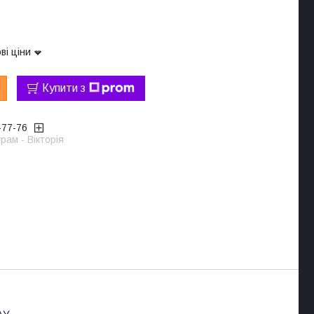
ві ціни
Купити з
-77-76
рам - Вікторія