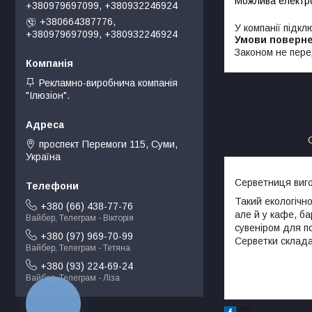
+380979697099, +380932246924
+380664387776,
У компанії підкл
+380979697099, +380932246924
Законом не пере
Рекламно-виробнича компанія
"Ілюзіон".
проспект Перемоги 115, Суми,
Україна
Серветниця виго
Такий екологічн
+380 (66) 438-77-76
але й у кафе, ба
Вайбер, Телеграм - Вікторія
сувеніром для п
+380 (97) 969-70-99
Серветки склада
Вайбер, Телеграм - Тетяна
+380 (93) 224-69-24
Вайбер, Телеграм - Ліза
КНОПКА
ЗВ'ЯЗКУ