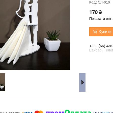
Код:
СЛ-019
170 ₴
Показати опто
Купити
+380 (66) 438
Вайбер, Телег