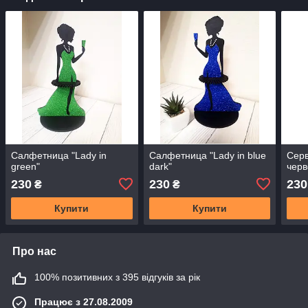
Салфетница "Lady in
Салфетница "Lady in blue
Серв
green"
dark"
черв
230
230
230
₴
₴
Купити
Купити
Про нас
100% позитивних з 395 відгуків за рік
Працює з 27.08.2009