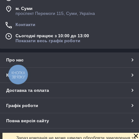
м. Суми
проспект Перемоги 115, Суми, Україна
Контакти
Сьогодні працює з 10:00 до 13:00
Показати весь графік роботи
Про нас
КНОПКА
Контакти
ЗВ'ЯЗКУ
Доставка та оплата
Графік роботи
Повна версія сайту
Сайт створено на маркетплейсі
Prom.ua
Зараз компанія не може швидко обробляти замовлення та