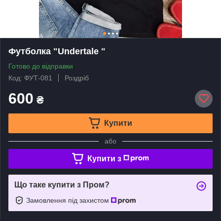
Футболка "Undertale "
Готово до відправки
Код: ФУТ-081
Роздріб
600
₴
Купити
або
Купити з
Що таке купити з Пром?
Замовлення під захистом