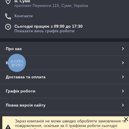
м. Суми
проспект Перемоги 115, Суми, Україна
Контакти
Сьогодні працює з 09:00 до 17:30
Показати весь графік роботи
Про нас
КНОПКА
Контакти
ЗВ'ЯЗКУ
Доставка та оплата
Графік роботи
Повна версія сайту
Сайт створено на маркетплейсі
Prom.ua
Зараз компанія не може швидко обробляти замовлення та
повідомлення, оскільки за її графіком роботи сьогодні