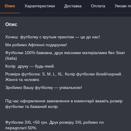
Опис
Характеристики
Доставка
Оплата
Умови п
Опис
Хочеш футболку с крутым принтом — це до нас!
Ми робимо Афігенні подарунки!
Футболки 100% бавовна, друк якісними матеріалами flex Siser
(Italia)
Колір друку — будь-який.
Розміри футболок: S, M, L, XL. Колір футболки білий/чорний.
Жіночі та чоловічі.
Зробимо Вашу футболку — унікальною!
Під час оформлення замовлення в коментарії вкажіть розмір
футболки та бажаний колір.
Футболки 3XL +50 грн. Друк розміру 3XL робимо по
передплаті 50%.