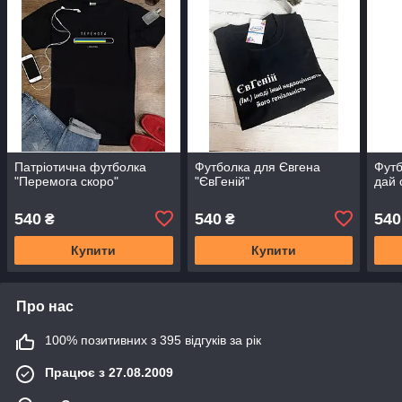
Патріотична футболка
Футболка для Євгена
Футб
"Перемога скоро"
"ЄвГеній"
дай с
540
540
540
₴
₴
Купити
Купити
Про нас
100% позитивних з 395 відгуків за рік
Працює з 27.08.2009