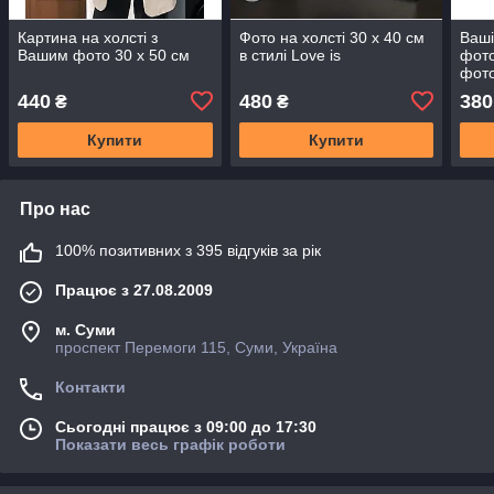
Картина на холсті з
Фото на холсті 30 х 40 см
Ваші
Вашим фото 30 х 50 см
в стилі Love is
фото
фото
440
480
380
₴
₴
Купити
Купити
Про нас
100% позитивних з 395 відгуків за рік
Працює з 27.08.2009
м. Суми
проспект Перемоги 115, Суми, Україна
Контакти
Сьогодні працює з 09:00 до 17:30
Показати весь графік роботи