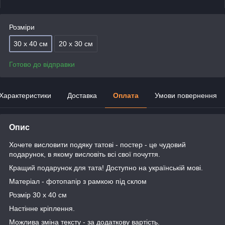
Розміри
30 х 40 см
20 х 30 см
Готово до відправки
Характеристики
Доставка
Оплата
Умови повернення
Опис
Хочете висловити подяку татові - постер - це чудовий
подарунок, в якому висловіть всі свої почуття.
Кращий подарунок для тата! Доступно на українській мові.
Матеріал - фотопапір з рамкою під склом
Розмір 30 х 40 см
Настінне кріплення.
Можлива зміна тексту - за додаткову вартість.