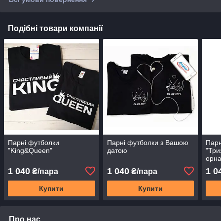
Подібні товари компанії
Парні футболки
Парні футболки з Вашою
Пар
"King&Queen"
датою
"Три
орн
1 040
1 040
1 0
₴/пара
₴/пара
Купити
Купити
Про нас