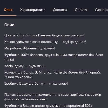
Опис
Характеристики
Доставка
Оплата
Умови п
Опис
Ціна за 2 футболки з Вашими будь-якими датами!
Хочеш здивувати свою половинку — тоді це до нас!
Ми робимо Афігенні подарунки!
Футболки 100% бавовна, друк якісними матеріалами flex Siser
(Italia)
Колір друку — будь-який.
Розміри футболок: S, M, L, XL. Колір футболки білий/чорний.
Жіночі та чоловічі.
Зробимо Вашу футболку — унікальною!
Під час оформлення замовлення в коментарії вкажіть розмір
футболки та бажаний колір.
Футболки з Вашою датою друкуємо по передплаті 50%