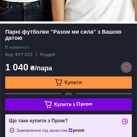
Парні футболки "Разом ми сила" з Вашою
датою
В наявності
Код: ФУТ-023
Роздріб
1 040
₴/пара
Купити
або
Купити з
Що таке купити з Пром?
Замовлення під захистом