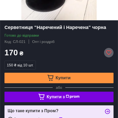
Серветниця "Наречений і Наречена" чорна
Готово до відправки
Код: СЛ-021
Опт і роздріб
170
₴
150 ₴
від 10 шт.
Купити
або
Купити з
Що таке купити з Пром?