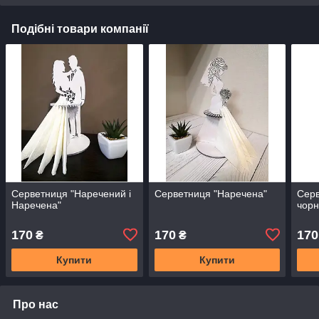
Подібні товари компанії
Серветниця "Наречений і
Серветниця "Наречена"
Серв
Наречена"
чор
170
170
170
₴
₴
Купити
Купити
Про нас