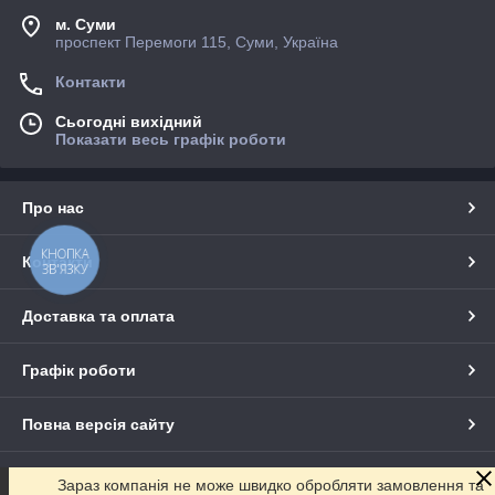
м. Суми
проспект Перемоги 115, Суми, Україна
Контакти
Сьогодні вихідний
Показати весь графік роботи
Про нас
КНОПКА
Контакти
ЗВ'ЯЗКУ
Доставка та оплата
Графік роботи
Повна версія сайту
Сайт створено на маркетплейсі
Prom.ua
Зараз компанія не може швидко обробляти замовлення та