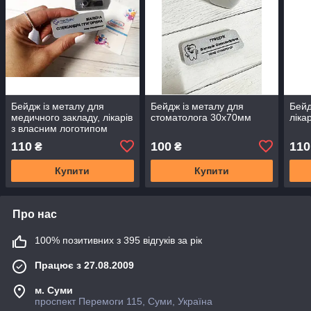
Бейдж із металу для
Бейдж із металу для
Бейд
медичного закладу, лікарів
стоматолога 30х70мм
ліка
з власним логотипом
25х70 мм
110
100
110
₴
₴
Купити
Купити
Про нас
100% позитивних з 395 відгуків за рік
Працює з 27.08.2009
м. Суми
проспект Перемоги 115, Суми, Україна