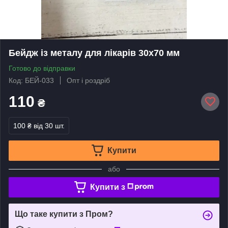
Бейдж із металу для лікарів 30х70 мм
Готово до відправки
Код: БЕЙ-033
Опт і роздріб
110
₴
100 ₴
від 30 шт.
Купити
або
Купити з
Що таке купити з Пром?