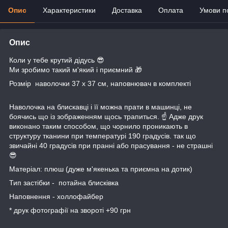
Опис
Характеристики
Доставка
Оплата
Умови п
Опис
Коли у тебе крутий дідусь 😎
Ми зробимо такий м'який і приємний 🎁
Розмір наволочки 37 х 37 см, наповнювач в комплекті
Наволочка на блискавці і її можна прати в машинці, не
боячись що із зображенням щось трапиться. ☝️ Адже друк
виконано таким способом, що чорнило проникають в
структуру тканини при температурі 190 градусів. так що
звичайні 40 градусів при пранні або прасування - не страшні
😎
Матеріал: плюш (дуже м'якенька та приємна на дотик)
Тип застібки - потайна блисківка
Наповнення - холлофайбер
* друк фотографії на звороті +90 грн