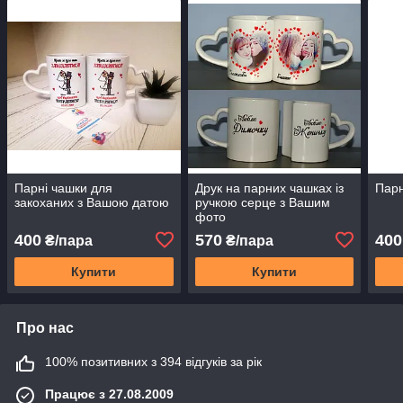
Парні чашки для
Друк на парних чашках із
Парн
закоханих з Вашою датою
ручкою серце з Вашим
фото
400
570
400
₴/пара
₴/пара
Купити
Купити
Про нас
100% позитивних з 394 відгуків за рік
Працює з 27.08.2009