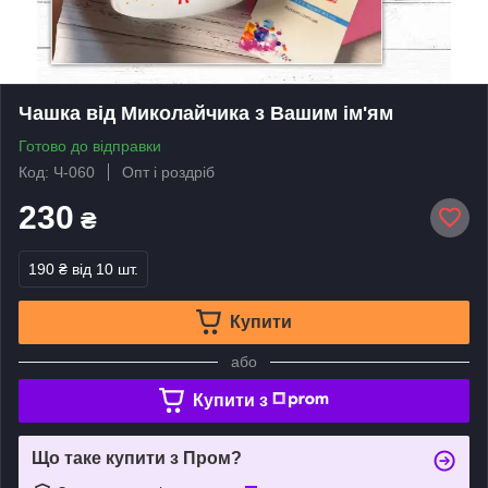
Чашка від Миколайчика з Вашим ім'ям
Готово до відправки
Код: Ч-060
Опт і роздріб
230
₴
190 ₴
від 10 шт.
Купити
або
Купити з
Що таке купити з Пром?