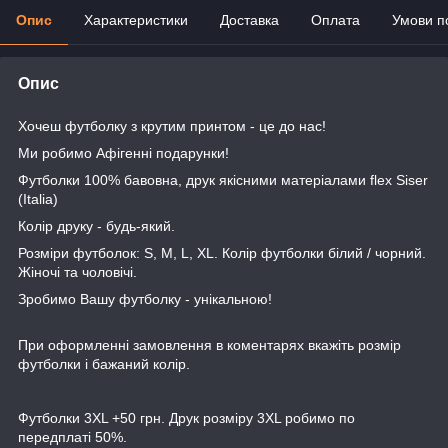
Опис
Характеристики
Доставка
Оплата
Умови п
Опис
Хочеш футболку з крутим принтом - це до нас!
Ми робимо Афігенні подарунки!
Футболки 100% бавовна, друк якісними матеріалами flex Siser
(Italia)
Колір друку - будь-який.
Розміри футболок: S, M, L, XL. Колір футболки білий / чорний.
Жіночі та чоловічі.
Зробимо Вашу футболку - унікальною!
При оформленні замовлення в коментарях вкажіть розмір
футболки і бажаний колір.
Футболки 3XL +50 грн. Друк розміру 3XL робимо по
передплаті 50%.