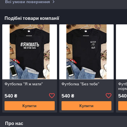
Всі умови повернення
Подібні товари компанії
Футболка "Я ж мати"
Футболка "Без тебе"
Футб
норм
540
540
540
₴
₴
Купити
Купити
Про нас