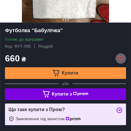
Футболка "Бабулічка"
Готово до відправки
Код: ФУТ-086
Роздріб
660
₴
Купити
або
Купити з
Що таке купити з Пром?
Замовлення під захистом