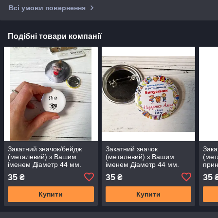
Всі умови повернення
Подібні товари компанії
Закатний значок/бейдж
Закатний значок
Зака
(металевий) з Вашим
(металевий) з Вашим
(мет
іменем Діаметр 44 мм.
іменем Діаметр 44 мм.
прин
35
35
35
₴
₴
Купити
Купити