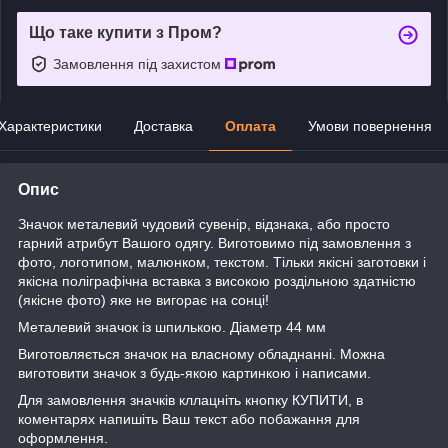
Що таке купити з Пром?
Замовлення під захистом
Характеристики
Доставка
Оплата
Умови повернення
Опис
Значок металевий чудовий сувенір, відзнака, або просто
гарний атрибут Вашого одягу. Виготовимо під замовлення з
фото, логотипом, малюнком, текстом. Тільки якісні заготовки і
якісна поліграфічна вставка з високою роздільною здатністю
(якісне фото) яке не вигорає на сонці!
Металевий значок із шпилькою. Діаметр 44 мм
Виготовляється значок на власному обладнанні. Можна
виготовити значок з будь-якою картинкою і написами.
Для замовлення значків кллацніть кнопку КУПИТИ, в
коментарях напишіть Ваш текст або побажання для
оформлення.