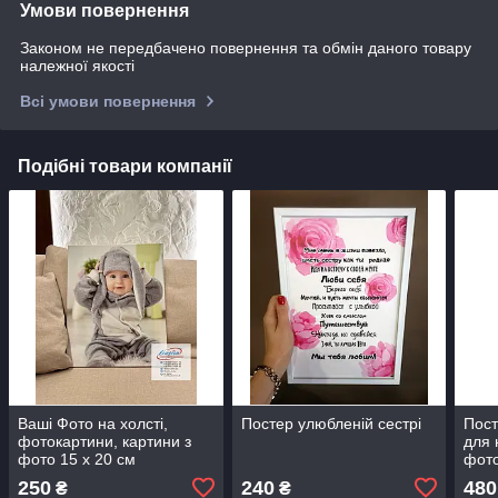
Умови повернення
Законом не передбачено повернення та обмін даного товару
належної якості
Всі умови повернення
Подібні товари компанії
Ваші Фото на холсті,
Постер улюбленій сестрі
Пост
фотокартини, картини з
для 
фото 15 х 20 см
фот
250
240
480
₴
₴