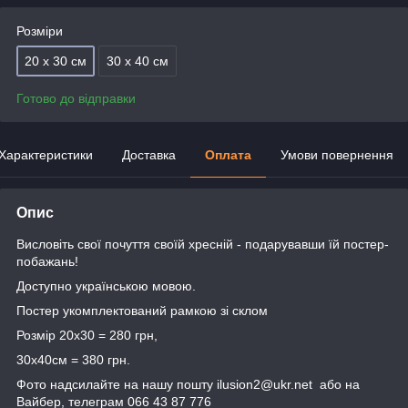
Розміри
20 х 30 см
30 х 40 см
Готово до відправки
Характеристики
Доставка
Оплата
Умови повернення
Опис
Висловіть свої почуття своїй хресній - подарувавши їй постер-
побажань!
Доступно українською мовою.
Постер укомплектований рамкою зі склом
Розмір 20х30 = 280 грн,
30х40см = 380 грн.
Фото надсилайте на нашу пошту ilusion2@ukr.net або на
Вайбер, телеграм 066 43 87 776