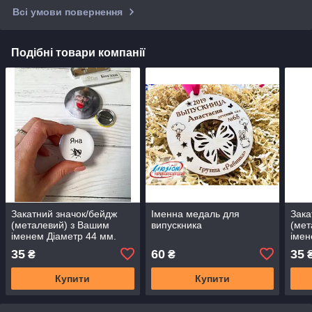
Всі умови повернення
Подібні товари компанії
Закатний значок/бейдж
Іменна медаль для
Зака
(металевий) з Вашим
випускника
(мет
іменем Діаметр 44 мм.
імен
35
60
35
₴
₴
Купити
Купити