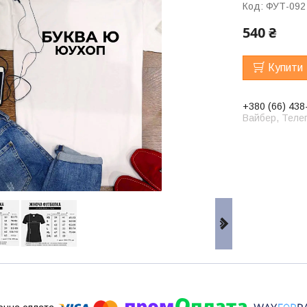
Код:
ФУТ-092
540 ₴
Купити
+380 (66) 438
Вайбер, Телег