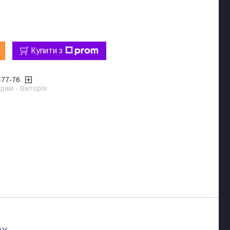
Купити з
-77-76
рам - Вікторія