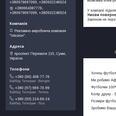
+380979697099, +380932246924
+380664387776,
У компанії підкл
+380979697099, +380932246924
Законом не пере
Рекламно-виробнича компанія
"Ілюзіон".
проспект Перемоги 115, Суми,
Україна
Хочеш футболк
+380 (66) 438-77-76
Ми робимо Афі
Вайбер, Телеграм - Вікторія
Футболки 100% 
+380 (97) 969-70-99
Вайбер, Телеграм - Тетяна
Колір друку - 
+380 (93) 224-69-24
Розміри футбол
Вайбер, Телеграм - Ліза
Зробимо Вашу 