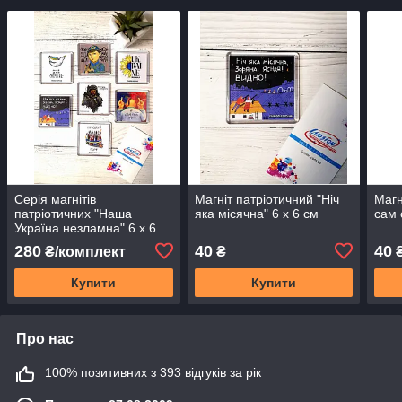
Серія магнітів
Магніт патріотичний "Ніч
Магн
патріотичних "Наша
яка місячна" 6 х 6 см
сам 
Україна незламна" 6 х 6
см
280
40
40
₴/комплект
₴
Купити
Купити
Про нас
100% позитивних з 393 відгуків за рік