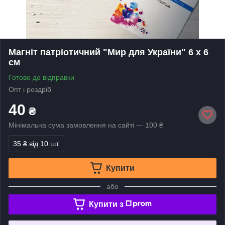
Магніт патріотичний "Мир для України" 6 х 6
см
Готово до відправки
Опт і роздріб
40
₴
Мінімальна сума замовлення на сайті — 100 ₴
35 ₴
від 10 шт.
Купити
або
Купити з