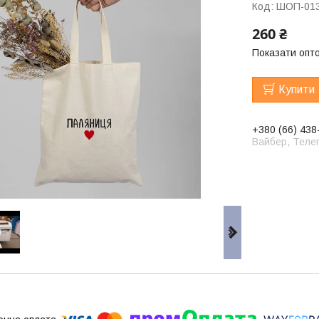
Код:
ШОП-01
260 ₴
Показати опто
Купити
+380 (66) 438
Вайбер, Телег