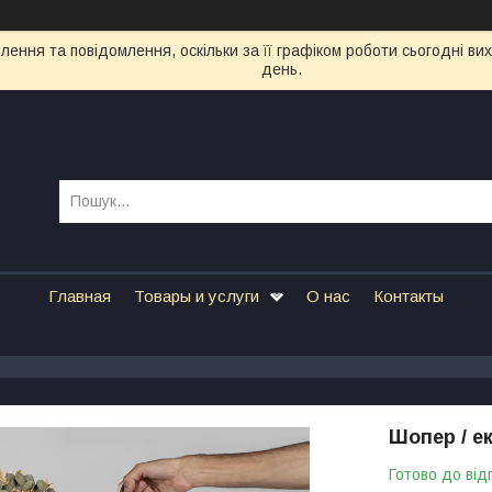
ення та повідомлення, оскільки за її графіком роботи сьогодні в
день.
Главная
Товары и услуги
О нас
Контакты
Шопер / е
Готово до від