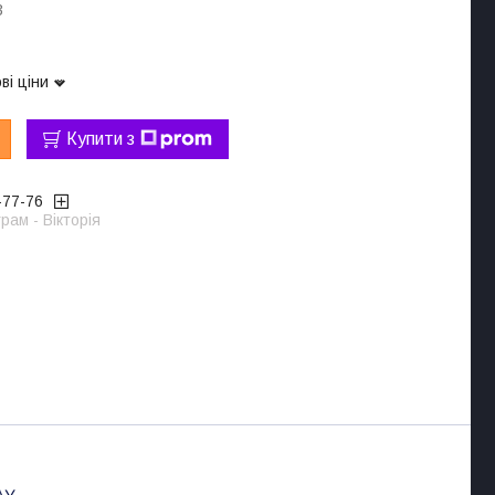
3
ві ціни
Купити з
-77-76
рам - Вікторія