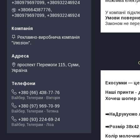
+380979697099, +380932246924
+380664387776,
У компанії підкл
+380979697099, +380932246924
Законом не пере
Рекламно-виробнича компанія
"Ілюзіон".
проспект Перемоги 115, Суми,
Україна
Екосумки — це
Наші принти - 
+380 (66) 438-77-76
Вайбер, Телеграм - Вікторія
Хочеш шопер з
+380 (97) 969-70-99
Вайбер, Телеграм - Тетяна
➡️НаДрукуємо 
+380 (93) 224-69-24
Вайбер, Телеграм - Ліза
➡️Розмір 38х42
Колір молочни