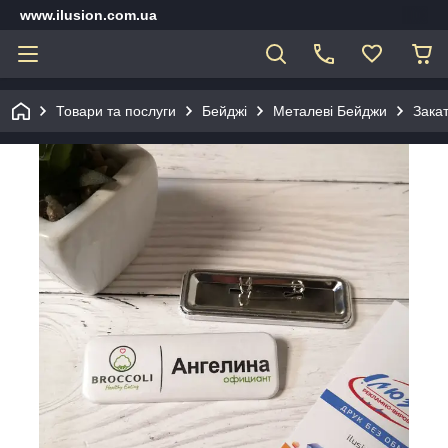
www.ilusion.com.ua
Товари та послуги
Бейджі
Металеві Бейджи
Зака