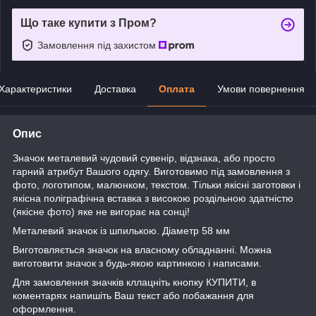
Що таке купити з Пром?
Замовлення під захистом
Характеристики
Доставка
Оплата
Умови повернення
Опис
Значок металевий чудовий сувенір, відзнака, або просто
гарний атрибут Вашого одягу. Виготовимо під замовлення з
фото, логотипом, малюнком, текстом. Тільки якісні заготовки і
якісна поліграфічна вставка з високою роздільною здатністю
(якісне фото) яке не вигорає на сонці!
Металевий значок із шпилькою. Діаметр 58 мм
Виготовляється значок на власному обладнанні. Можна
виготовити значок з будь-якою картинкою і написами.
Для замовлення значків кллацніть кнопку КУПИТИ, в
коментарях напишіть Ваш текст або побажання для
оформлення.