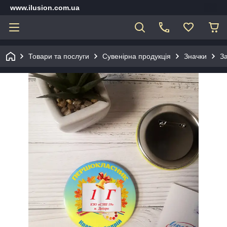
www.ilusion.com.ua
Товари та послуги
Сувенірна продукція
Значки
З