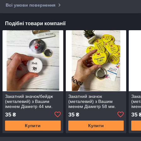
Всі умови повернення
Подібні товари компанії
Закатний значок/бейдж
Закатний значок
Зака
(металевий) з Вашим
(металевий) з Вашим
(мет
іменем Діаметр 44 мм.
іменем Діаметр 58 мм.
імен
дани
35
35
35
₴
₴
Купити
Купити