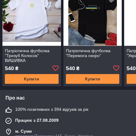
Патріотична футболка
Патріотична футболка
Патр
"Тризуб Колосок"
"Перемога скоро"
"Укр
ВИШИВКА
540
540
540
₴
₴
Купити
Купити
Про нас
100% позитивних з 394 відгуків за рік
Працює з 27.08.2009
м. Суми
проспект Перемоги 115, Суми, Україна