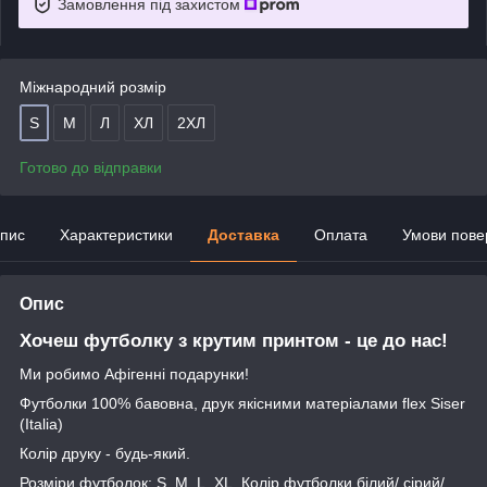
Замовлення під захистом
Міжнародний розмір
S
М
Л
ХЛ
2ХЛ
Готово до відправки
пис
Характеристики
Доставка
Оплата
Умови пове
Опис
Хочеш футболку з крутим принтом - це до нас!
Ми робимо Афігенні подарунки!
Футболки 100% бавовна, друк якісними матеріалами flex Siser
(Italia)
Колір друку - будь-який.
Розміри футболок: S, M, L, XL. Колір футболки білий/ сірий/ .