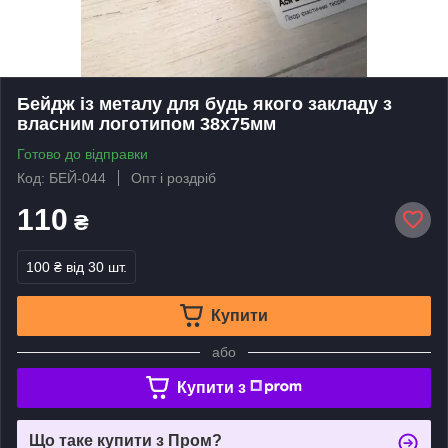
Бейдж із металу для будь якого закладу з
власним логотипом 38х75мм
Готово до відправки
Код: БЕЙ-044
Опт і роздріб
110
₴
100 ₴
від 30 шт.
Купити
або
Купити з
Що таке купити з Пром?