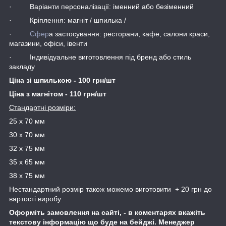
· Варіанти персоналізації: іменний або безіменний
· Кріплення: магніт / шпилька /
·
Сфер
а застосування: ресторани, кафе, салони краси,
магазини, офіси, івенти
· Індивідуальне виготовлення під бренд або стиль
закладу
Ціна зі шпилькою - 100 грн/шт
Ціна з магнітом - 110 грн/шт
Стандартні розміри:
25 х 70 мм
30 х 70 мм
32 х 75 мм
35 х 65 мм
38 х 75 мм
Нестандартний розмір також можемо виготовити + 20 грн до
вартості виробу
Оформіть замовлення на сайті, - в коментарях вкажіть
текстову інформацію що буде на бейджі. Менеджер