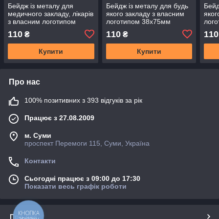
Бейдж із металу для
Бейдж із металу для будь
Бейд
медичного закладу, лікарів
якого закладу з власним
яког
з власним логотипом
логотипом 38х75мм
лог
25х70 мм
110
110
110
₴
₴
Купити
Купити
Про нас
100% позитивних з 393 відгуків за рік
Працює з 27.08.2009
м. Суми
проспект Перемоги 115, Суми, Україна
Контакти
Сьогодні працює з 09:00 до 17:30
Показати весь графік роботи
КНОПКА
Про нас