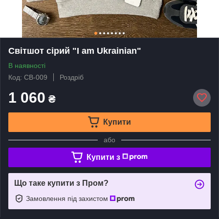
Світшот сірий "I am Ukrainian"
В наявності
Код: СВ-009
Роздріб
1 060
₴
Купити
або
Купити з
Що таке купити з Пром?
Замовлення під захистом