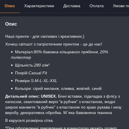
Опис
Характеристики
Доставка
Оплата
Умови п
Опис
Наші принти - для сміливих і креативних;)
Хочеш світшот з патріотичним принтом - це до нас!
Матеріал:
80% бавовна кільцевого прядіння, 20%
поліестер
Щільність:
280 г/м²
Покрій:
Casual Fit
Розміри:
S-M-L-XL-XXL
Кольори: сірий меланж, оливка, жовтий, синій
Детальний опис: UNISEX.
Бічні вставки, підкладка з флісу з
начосом, окантований виріз "в рубчик" з еластаном, модні
широкі манжети "в рубчик" з еластаном по краю рукава і низу
виробу, декоративна обробка. М`яка бавовняна тканина
В каруселі розмірна сітка.
*При оформленні замовлення в коментарях вкажіть розмір