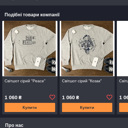
Подібні товари компанії
Світшот сірий "Peace"
Світшот сірий "Козак"
Світ
1 060
1 060
1 0
₴
₴
Купити
Купити
Про нас