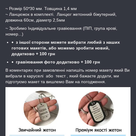
~ Розмір 50*30 мм. Товщина 1,4 мм
~ Ланцюжок в комплекті. Ланцюг жетонний біжутерний,
довжина 60см, діаметр 2,5мм
~ Зробимо Індивідуальне гравіювання (ПІП, група крові,
номер...)
з іншої сторони можете вибрати любий з наших
готових макетів, або можемо зробити новий,
додатково +
10
0 грн
гравіювання фото додатково + 100 грн
В коментарях при замовленні напишіть номер макету який Ви
вибрали в каруселі або текст , який бажаєте додати, ми
підготуємо макет та вишлемо Вам на погодження.