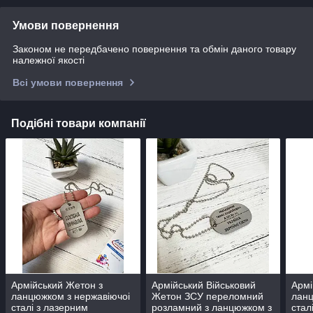
Умови повернення
Законом не передбачено повернення та обмін даного товару
належної якості
Всі умови повернення
Подібні товари компанії
Армійський Жетон з
Армійський Військовий
Армі
ланцюжком з нержавіючоі
Жетон ЗСУ переломний
ланц
сталі з лазерним
розламний з ланцюжком з
стал