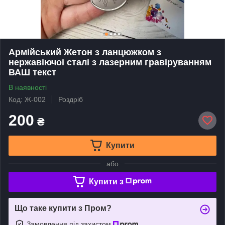
Армійський Жетон з ланцюжком з
нержавіючоі сталі з лазерним гравіруванням
ВАШ текст
В наявності
Код: Ж-002
Роздріб
200
₴
Купити
або
Купити з
Що таке купити з Пром?
Замовлення під захистом