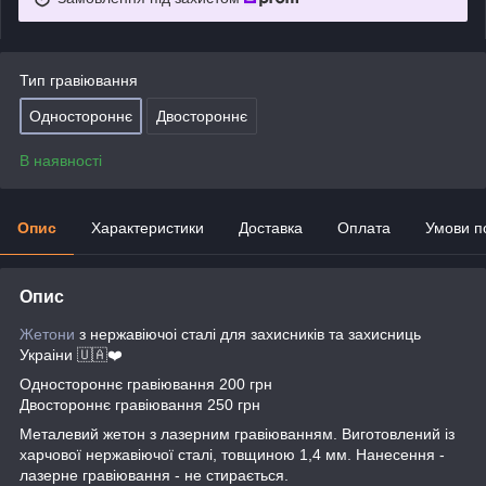
Тип гравіювання
Одностороннє
Двостороннє
В наявності
Опис
Характеристики
Доставка
Оплата
Умови п
Опис
Жетони
з нержавіючоі сталі для захисників та захисниць
Украіни 🇺🇦❤️
Одностороннє гравіювання 200 грн
Двостороннє гравіювання 250 грн
Металевий жетон з лазерним гравіюванням. Виготовлений із
харчової нержавіючої сталі, товщиною 1,4 мм. Нанесення -
лазерне гравіювання - не стирається.