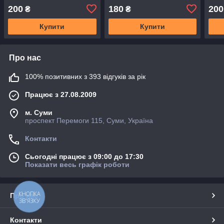
гравіруванням ВАШ текст
нержавіючоі сталі з
грав
200
180
200
₴
₴
лазерним гравіруванням
ВАШ текст
Купити
Купити
Про нас
100% позитивних з 393 відгуків за рік
Працює з 27.08.2009
м. Суми
проспект Перемоги 115, Суми, Україна
Контакти
Сьогодні працює з 09:00 до 17:30
Показати весь графік роботи
КНОПКА
Про нас
ЗВ'ЯЗКУ
Контакти