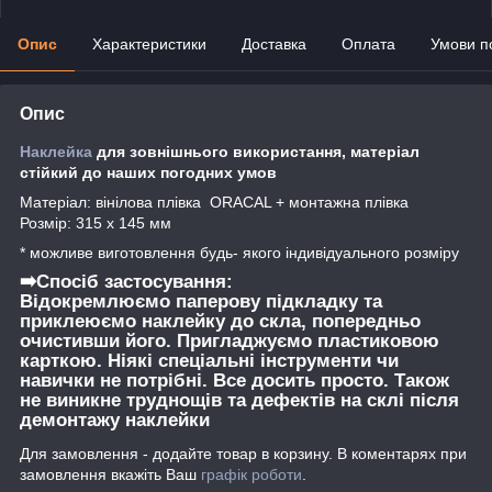
Опис
Характеристики
Доставка
Оплата
Умови п
Опис
Наклейка
для зовнішнього використання, матеріал
стійкий до наших погодних умов
Матеріал: вінілова плівка ORACAL + монтажна плівка
Розмір: 315 х 145 мм
* можливе виготовлення будь- якого індивідуального розміру
➡️Спосіб застосування:
Відокремлюємо паперову підкладку та
приклеюємо наклейку до скла, попередньо
очистивши його. Пригладжуємо пластиковою
карткою. Ніякі спеціальні інструменти чи
навички не потрібні. Все досить просто. Також
не виникне труднощів та дефектів на склі після
демонтажу наклейки
Для замовлення - додайте товар в корзину. В коментарях при
замовлення вкажіть Ваш
графік роботи
.