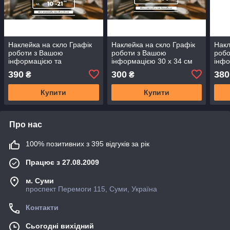
Наклейка на скло Графік
Наклейка на скло Графік
Накл
роботи з Вашою
роботи з Вашою
робо
інформацією та
інформацією 30 х 34 см
інфо
Логотипом 30 х 40 см
390
300
380
₴
₴
Купити
Купити
Про нас
100% позитивних з 395 відгуків за рік
Працює з 27.08.2009
м. Суми
проспект Перемоги 115, Суми, Україна
Контакти
Сьогодні вихідний