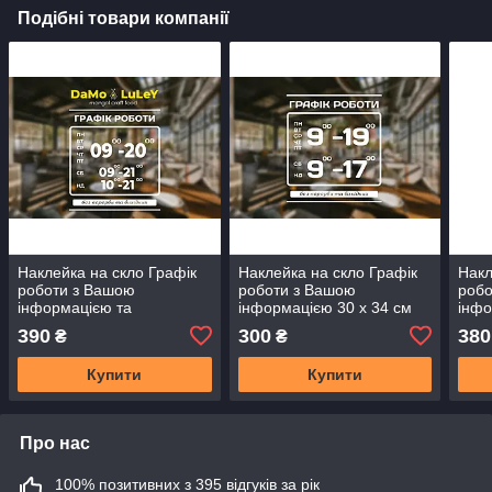
Подібні товари компанії
Наклейка на скло Графік
Наклейка на скло Графік
Накл
роботи з Вашою
роботи з Вашою
робо
інформацією та
інформацією 30 х 34 см
інфо
Логотипом 30 х 40 см
390
300
380
₴
₴
Купити
Купити
Про нас
100% позитивних з 395 відгуків за рік