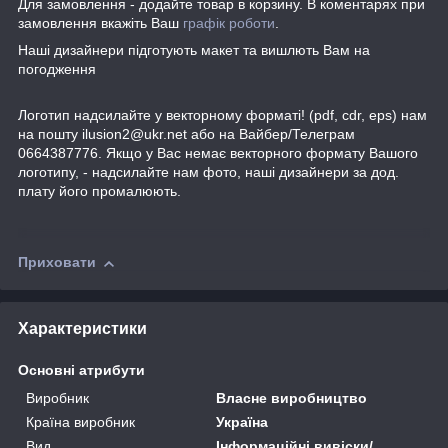
Для замовлення - додайте товар в корзину. В коментарях при
замовлення вкажіть Ваш
графік роботи
.
Наші дизайнери підготують макет та вишлють Вам на
погодження
Логотип надсилайте у векторному форматі! (pdf, cdr, eps) нам
на пошту ilusion2@ukr.net або на Вайбер/Телеграм
0664387776. Якщо у Вас немає векторного формату Вашого
логотипу, - надсилайте нам фото, наші дизайнери за дод.
плату його промалюють.
Приховати
Характеристики
Основні атрибути
Виробник
Власне виробництво
Країна виробник
Україна
Вид
Інформаційні вивіски/