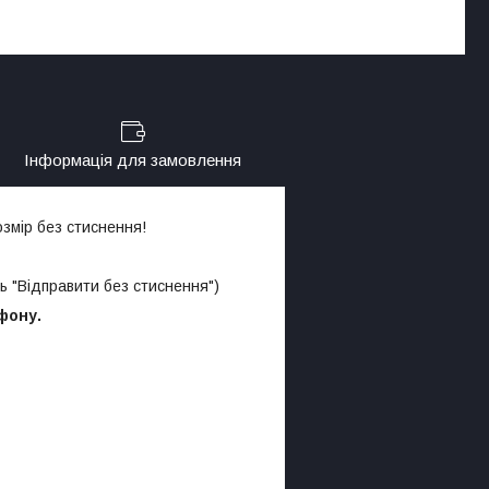
Інформація для замовлення
змір без стиснення!
іть "Відправити без стиснення")
фону.