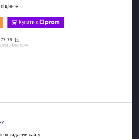
ві ціни
Купити з
-77-76
рам - Вікторія
 не покидаючи сайту.