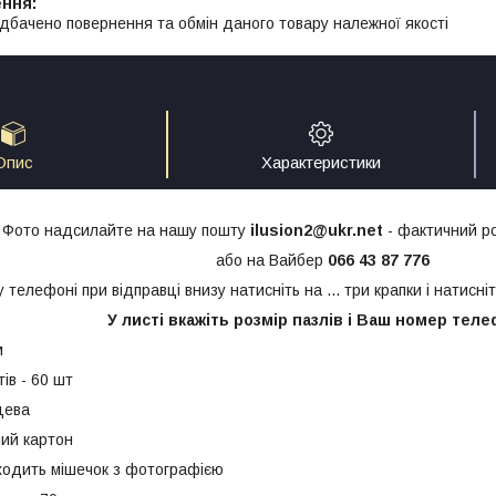
дбачено повернення та обмін даного товару належної якості
Опис
Характеристики
Фото надсилайте на нашу пошту
ilusion2@ukr.net
- фактичний ро
або на Вайбер
066 43 87 776
у телефоні при відправці внизу натисніть на ... три крапки і натисн
У листі вкажіть розмір пазлів і Ваш номер теле
м
тів - 60 шт
цева
ний картон
 входить мішечок з фотографією