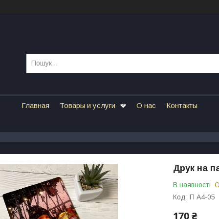
Главная
Товары и услуги
О нас
Контакты
Друк на па
В наявності
О
Код:
П А4-05
170 ₴