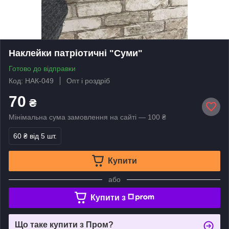
Наклейки патріотичні "Суми"
Готово до відправки
Код: НАК-049
Опт і роздріб
70
₴
Мінімальна сума замовлення на сайті — 100 ₴
60 ₴
від 5 шт.
Купити
або
Купити з
Що таке купити з Пром?