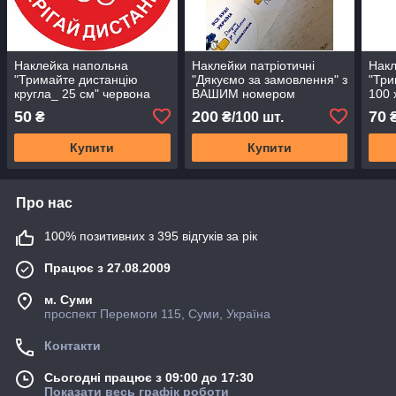
Наклейка напольна
Наклейки патріотичні
Накл
"Тримайте дистанцію
"Дякуємо за замовлення" з
"Три
кругла_ 25 см" червона
ВАШИМ номером
100 
телефону та сайтом
50
200
70
₴
₴/100 шт.
Купити
Купити
Про нас
100% позитивних з 395 відгуків за рік
Працює з 27.08.2009
м. Суми
проспект Перемоги 115, Суми, Україна
Контакти
Сьогодні працює з 09:00 до 17:30
Показати весь графік роботи