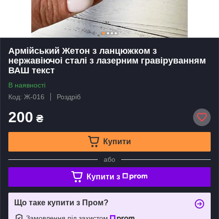
Армійський Жетон з ланцюжком з
нержавіючоі сталі з лазерним гравіруванням
ВАШ текст
В наявності
Код: Ж-016
Роздріб
200
₴
Купити
або
Купити з
Що таке купити з Пром?
Замовлення під захистом