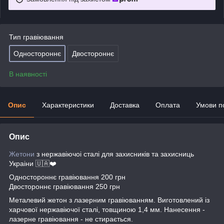
Тип гравіювання
Одностороннє
Двостороннє
В наявності
Опис
Характеристики
Доставка
Оплата
Умови п
Опис
Жетони
з нержавіючоі сталі для захисників та захисниць
Украіни 🇺🇦❤️
Одностороннє гравіювання 200 грн
Двостороннє гравіювання 250 грн
Металевий жетон з лазерним гравіюванням. Виготовлений із
харчової нержавіючої сталі, товщиною 1,4 мм. Нанесення -
лазерне гравіювання - не стирається.