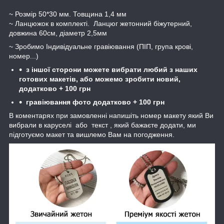
~ Розмір 50*30 мм. Товщина 1,4 мм
~ Ланцюжок в комплекті. Ланцюг жетонний біжутерний,
довжина 60см, діаметр 2,5мм
~ Зробимо Індивідуальне гравіювання (ПІП, група крові,
номер...)
з іншої сторони можете вибрати любий з наших
готових макетів, або можемо зробити новий,
додатково +
10
0 грн
гравіювання фото додатково + 100 грн
В коментарях при замовленні напишіть номер макету який Ви
вибрали в каруселі або текст , який бажаєте додати, ми
підготуємо макет та вишлемо Вам на погодження.