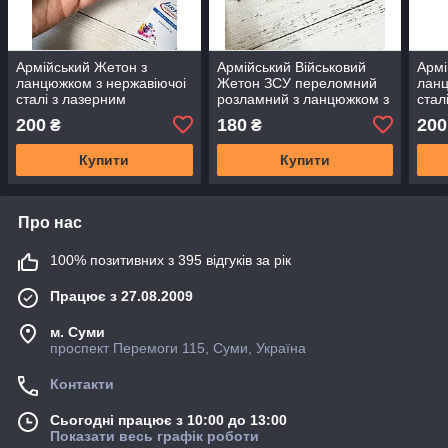
Армійський Жетон з
Армійський Військовий
Армі
ланцюжком з нержавіючоі
Жетон ЗСУ переломний
ланц
сталі з лазерним
розламний з ланцюжком з
стал
гравіруванням ВАШ текст
нержавіючоі сталі з
грав
200
180
200
₴
₴
лазерним гравіруванням
ВАШ текст
Купити
Купити
Про нас
100% позитивних з 395 відгуків за рік
Працює з 27.08.2009
м. Суми
проспект Перемоги 115, Суми, Україна
Контакти
Сьогодні працює з 10:00 до 13:00
Показати весь графік роботи