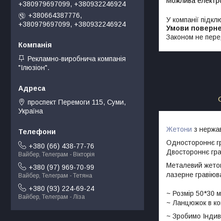
+380979697099, +380932246924
+380664387776,
У компанії підкл
+380979697099, +380932246924
Законом не пере
Рекламно-виробнича компанія
"Ілюзіон".
проспект Перемоги 115, Суми,
Україна
Жетони
з нержав
Одностороннє гр
+380 (66) 438-77-76
Двостороннє гра
Вайбер, Телеграм - Вікторія
Металевий жетон
+380 (97) 969-70-99
лазерне гравіюв
Вайбер, Телеграм - Тетяна
+380 (93) 224-69-24
~ Розмір 50*30 
Вайбер, Телеграм - Ліза
~ Ланцюжок в ко
~ Зробимо Індиві