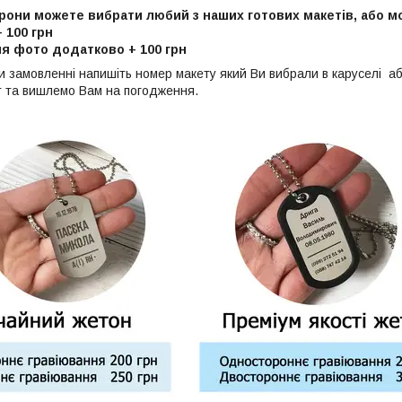
орони можете вибрати любий з наших готових макетів, або 
+
10
0 грн
я фото додатково + 100 грн
и замовленні напишіть номер макету який Ви вибрали в каруселі аб
т та вишлемо Вам на погодження.