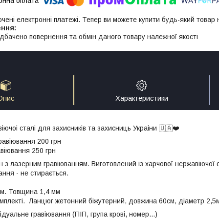
ючені електронні платежі. Тепер ви можете купити будь-який товар
дбачено повернення та обмін даного товару належної якості
Опис
Характеристики
іючоі сталі для захисників та захисниць Украіни 🇺🇦❤️
авіювання 200 грн
віювання 250 грн
 з лазерним гравіюванням. Виготовлений із харчової нержавіючої 
ання - не стирається.
мм. Товщина 1,4 мм
мплекті. Ланцюг жетонний біжутерний, довжина 60см, діаметр 2,5
дуальне гравіювання (ПІП, група крові, номер...)