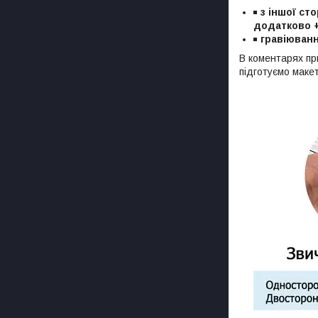
з іншої ст
додатково 
гравіюванн
В коментарях пр
підготуємо маке