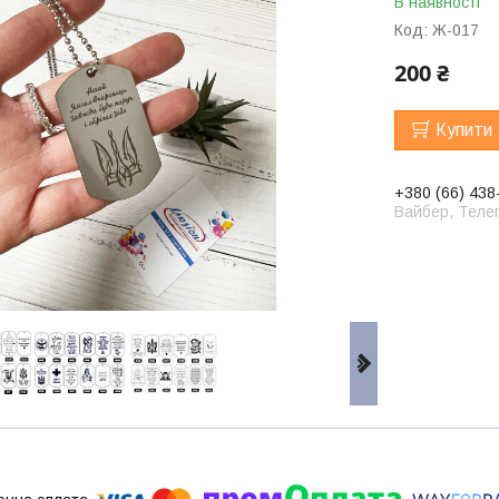
В наявності
Код:
Ж-017
200 ₴
Купити
+380 (66) 438
Вайбер, Телег