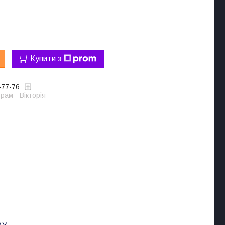
Купити з
-77-76
рам - Вікторія