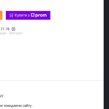
Купити з
-77-76
рам - Вікторія
 не покидаючи сайту.