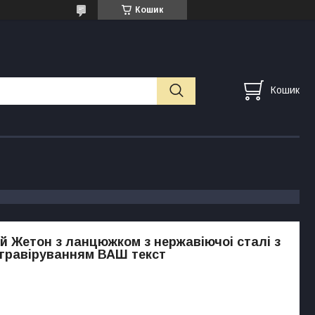
Кошик
Кошик
й Жетон з ланцюжком з нержавіючоі сталі з
гравіруванням ВАШ текст