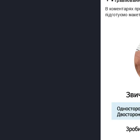
гравіюванн
В коментарях пр
підготуємо маке