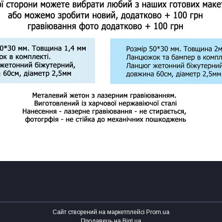
Сайт створений на маркетплейсі
Prom.ua
Продавець на Bigl.ua