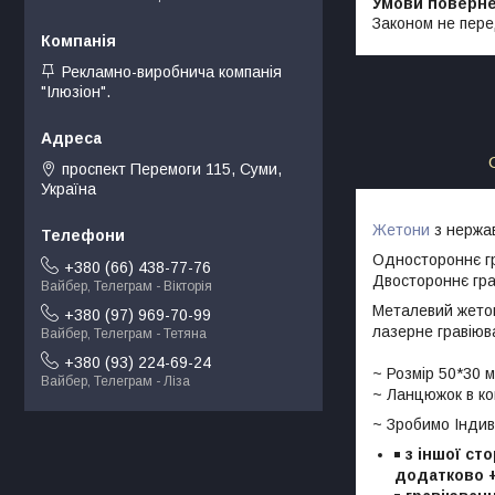
Законом не пере
Рекламно-виробнича компанія
"Ілюзіон".
проспект Перемоги 115, Суми,
Україна
Жетони
з нержав
Одностороннє гр
+380 (66) 438-77-76
Двостороннє гра
Вайбер, Телеграм - Вікторія
Металевий жетон
+380 (97) 969-70-99
лазерне гравіюв
Вайбер, Телеграм - Тетяна
+380 (93) 224-69-24
~ Розмір 50*30 
Вайбер, Телеграм - Ліза
~ Ланцюжок в ко
~ Зробимо Індиві
з іншої ст
додатково 