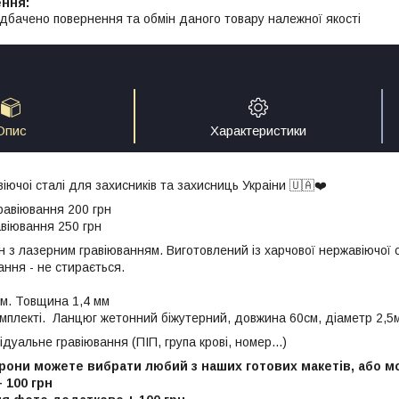
дбачено повернення та обмін даного товару належної якості
Опис
Характеристики
іючоі сталі для захисників та захисниць Украіни 🇺🇦❤️
авіювання 200 грн
віювання 250 грн
 з лазерним гравіюванням. Виготовлений із харчової нержавіючої 
ання - не стирається.
мм. Товщина 1,4 мм
мплекті. Ланцюг жетонний біжутерний, довжина 60см, діаметр 2,5
дуальне гравіювання (ПІП, група крові, номер...)
орони можете вибрати любий з наших готових макетів, або 
+
10
0 грн