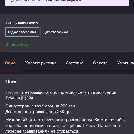
Тип гравіювання
Одностороннє
Двостороннє
В наявності
Опис
Характеристики
Доставка
Оплата
Умови п
Опис
Жетони
з нержавіючоі сталі для захисників та захисниць
Украіни 🇺🇦❤️
Одностороннє гравіювання 200 грн
Двостороннє гравіювання 250 грн
Металевий жетон з лазерним гравіюванням. Виготовлений із
харчової нержавіючої сталі, товщиною 1,4 мм. Нанесення -
лазерне гравіювання - не стирається.