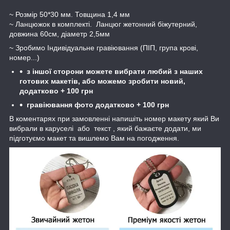
~ Розмір 50*30 мм. Товщина 1,4 мм
~ Ланцюжок в комплекті. Ланцюг жетонний біжутерний,
довжина 60см, діаметр 2,5мм
~ Зробимо Індивідуальне гравіювання (ПІП, група крові,
номер...)
з іншої сторони можете вибрати любий з наших
готових макетів, або можемо зробити новий,
додатково +
10
0 грн
гравіювання фото додатково + 100 грн
В коментарях при замовленні напишіть номер макету який Ви
вибрали в каруселі або текст , який бажаєте додати, ми
підготуємо макет та вишлемо Вам на погодження.