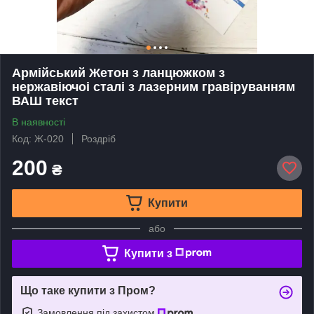
Армійський Жетон з ланцюжком з
нержавіючоі сталі з лазерним гравіруванням
ВАШ текст
В наявності
Код: Ж-020
Роздріб
200
₴
Купити
або
Купити з
Що таке купити з Пром?
Замовлення під захистом