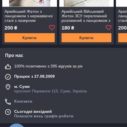
Армійський Жетон з
Армійський Військовий
Армі
ланцюжком з нержавіючоі
Жетон ЗСУ переломний
ланц
сталі з лазерним
розламний з ланцюжком з
стал
гравіруванням ВАШ текст
нержавіючоі сталі з
грав
200
180
200
₴
₴
лазерним гравіруванням
ВАШ текст
Купити
Купити
Про нас
100% позитивних з 395 відгуків за рік
Працює з 27.08.2009
м. Суми
проспект Перемоги 115, Суми, Україна
Контакти
Сьогодні вихідний
Показати весь графік роботи