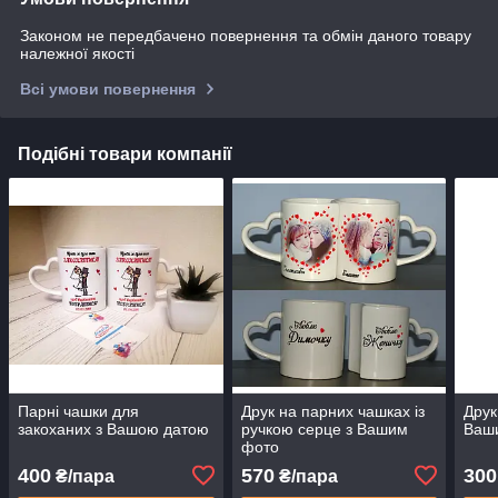
Законом не передбачено повернення та обмін даного товару
належної якості
Всі умови повернення
Подібні товари компанії
Парні чашки для
Друк на парних чашках із
Друк
закоханих з Вашою датою
ручкою серце з Вашим
Ваш
фото
400
570
300
₴/пара
₴/пара