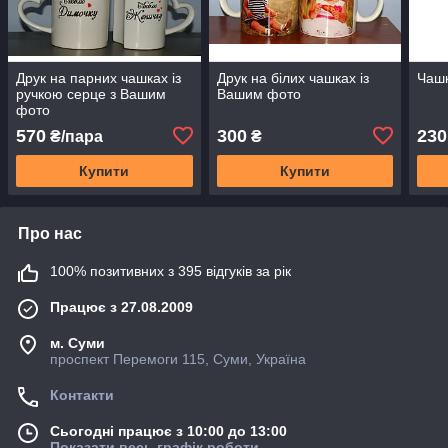
Друк на парних чашках із
Друк на білих чашках із
Чашк
ручкою серце з Вашим
Вашим фото
фото
570
300
230
₴/пара
₴
Купити
Купити
Про нас
100% позитивних з 395 відгуків за рік
Працює з 27.08.2009
м. Суми
проспект Перемоги 115, Суми, Україна
Контакти
Сьогодні працює з 10:00 до 13:00
Показати весь графік роботи