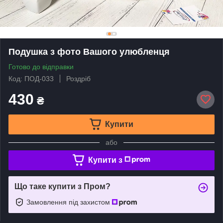
Подушка з фото Вашого улюбленця
Готово до відправки
Код: ПОД-033
Роздріб
430
₴
Купити
або
Купити з
Що таке купити з Пром?
Замовлення під захистом