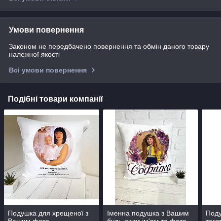
Умови повернення
Законом не передбачено повернення та обмін даного товару
належної якості
Всі умови повернення
Подібні товари компанії
Подушка для хрещеної з
Іменна подушка з Вашим
Поду
Вашим фото
будь-яким ім'ям та фото
текс