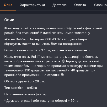
Опис
Характеристики
Доставка
Оплата
Умови п
Опис
Фото надсилайте на нашу пошту ilusion2@ukr.net - фактичний
розмір без стиснення! У листі вкажіть номер телефону.
або на Вайбер, Телеграм 066 43 87 776 , дизайнери
підготують макет та вишлють Вам на погодження
Розмір наволочки 37 х 37 см, наповнювач в комплекті
Наволочка на змійці і її можна прати в машинці, не боячись
що із зображенням щось трапиться. ☝️ Адже друк виконаний
таким способом, що чорнило проникає в текстуру тканини при
температурі 190 градусів. так що звичайні 40 градусів при
пранні або прасуванні - не страшні 😎
Область друку 28 х 28 см.
Тип застібки – змійка
Наповнення – холофайбер
* Друк фотографії або тексту на обороті + 90 грн