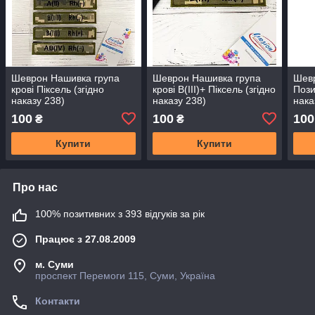
Шеврон Нашивка група
Шеврон Нашивка група
Шев
крові Піксель (згідно
крові В(III)+ Піксель (згідно
Пози
наказу 238)
наказу 238)
нака
100
100
100
₴
₴
Купити
Купити
Про нас
100% позитивних з 393 відгуків за рік
Працює з 27.08.2009
м. Суми
проспект Перемоги 115, Суми, Україна
Контакти