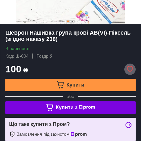
Шеврон Нашивка група крові AB(VI)-Піксель
(згідно наказу 238)
В наявності
Код: Ш-004
Роздріб
100
₴
Купити
або
Купити з
Що таке купити з Пром?
Замовлення під захистом